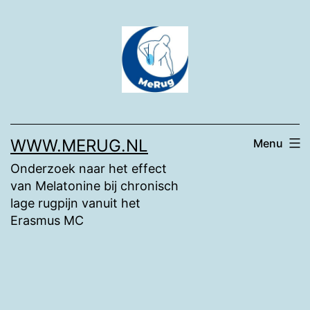
Ga
naar
de
inhoud
WWW.MERUG.NL
Menu
Onderzoek naar het effect
van Melatonine bij chronisch
lage rugpijn vanuit het
Erasmus MC